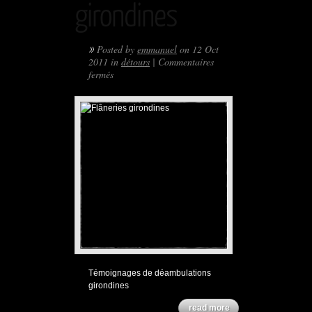
girondines
»
Posted by
emmanuel
on 12 Oct
2011 in
détours
|
Commentaires
sur
fermés
Flâneries
girondines
Témoignages de déambulations
girondines
read more