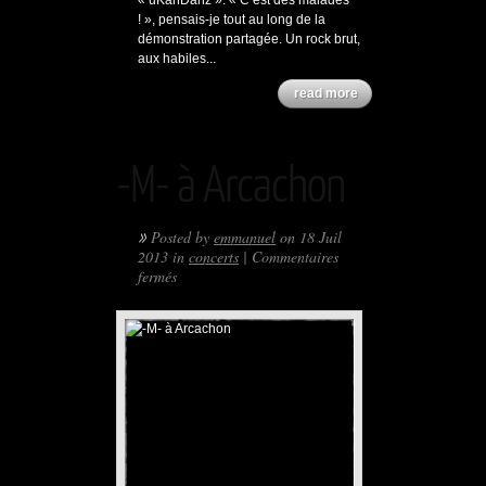
« uKanDanz ». « C’est des malades
! », pensais-je tout au long de la
démonstration partagée. Un rock brut,
aux habiles...
read more
-M- à Arcachon
»
Posted by
emmanuel
on 18 Juil
2013 in
concerts
|
Commentaires
sur
fermés
-
M-
à
Arcachon