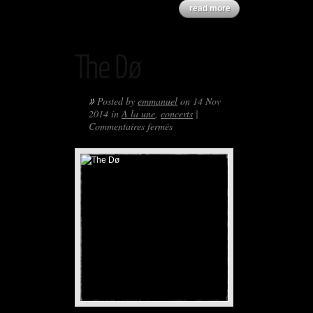
read more
The Dø
»
Posted by
emmanuel
on 14 Nov
2014 in
A la une
,
concerts
|
sur
Commentaires fermés
The
Dø