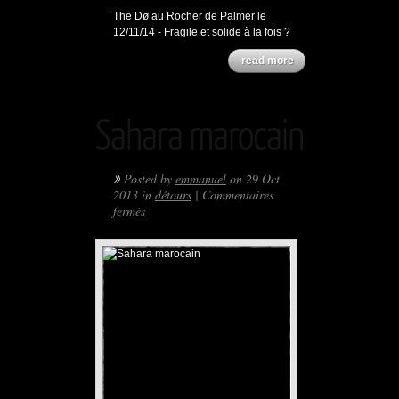
The Dø au Rocher de Palmer le
12/11/14 - Fragile et solide à la fois ?
read more
Sahara marocain
»
Posted by
emmanuel
on 29 Oct
2013 in
détours
|
Commentaires
sur
fermés
Sahara
marocain