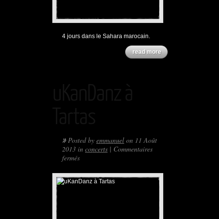
4 jours dans le Sahara marocain.
read more
uKanDanz à
Tartas
»
Posted by
emmanuel
on 11 Août
2013 in
concerts
|
Commentaires
sur
fermés
uKanDanz
à
Tartas