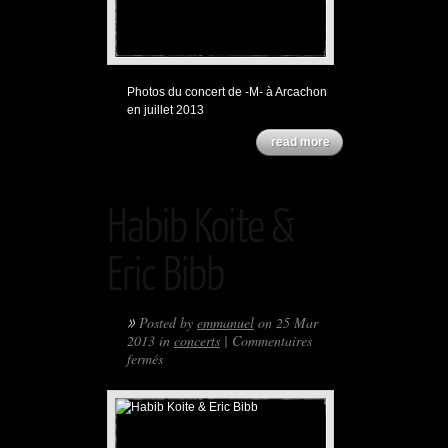
Photos du concert de -M- à Arcachon
en juillet 2013
read more
Habib Koite &
Eric Bibb
»
Posted by
emmanuel
on 25 Mar
2013 in
concerts
|
Commentaires
sur
fermés
Habib
Koite
&
Eric
Bibb