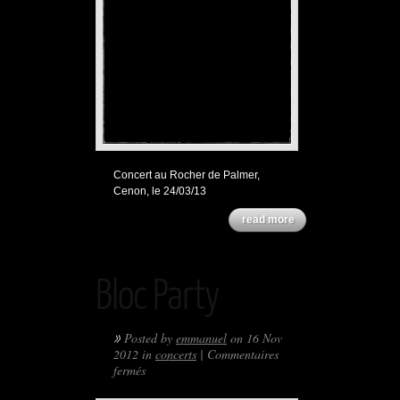
Concert au Rocher de Palmer,
Cenon, le 24/03/13
read more
Bloc Party
»
Posted by
emmanuel
on 16 Nov
2012 in
concerts
|
Commentaires
sur
fermés
Bloc