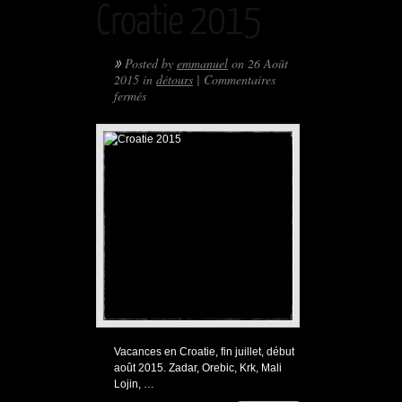
Croatie 2015
»
Posted by
emmanuel
on 26 Août
2015 in
détours
|
Commentaires
sur
fermés
Croatie
2015
Vacances en Croatie, fin juillet, début
août 2015. Zadar, Orebic, Krk, Mali
Lojin, …