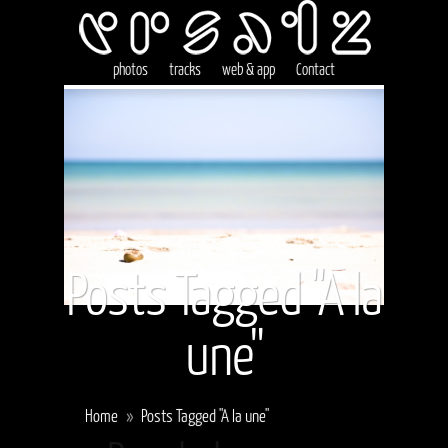
photos
tracks
web & app
Contact
Posts Tagged "A la
une"
Home
»
Posts Tagged "A la une"