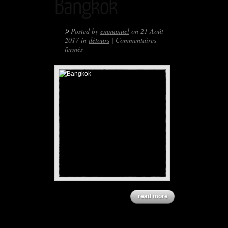
Bangkok
»
Posted by
emmanuel
on 21 Août
2017 in
détours
|
Commentaires
sur
fermés
Bangkok
read more