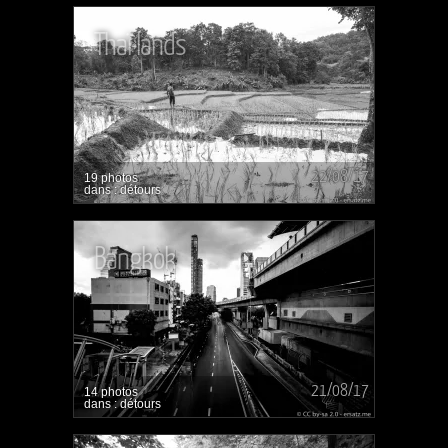
Thaï lands
22/08/17
19 photos
dans : détours
Bangkok
21/08/17
14 photos
dans : détours