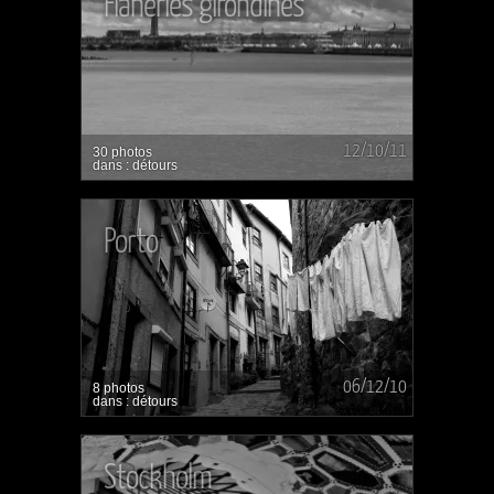
Flâneries girondines
12/10/11
30 photos
dans : détours
Porto
06/12/10
8 photos
dans : détours
Stockholm