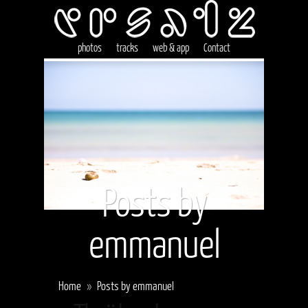
photos
tracks
web & app
Contact
Posts by
emmanuel
Home
»
Posts by emmanuel