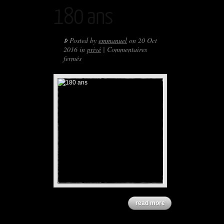
180 ans
»
Posted by
emmanuel
on 20 Oct
2016 in
privé
|
Commentaires
sur
fermés
180
ans
read more