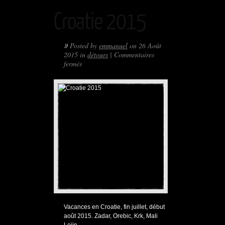
Croatie 2015
»
Posted by
emmanuel
on 26 Août
2015 in
détours
|
Commentaires
sur
fermés
Croatie
2015
Vacances en Croatie, fin juillet, début
août 2015. Zadar, Orebic, Krk, Mali