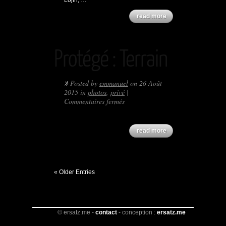
Lojin, …
read more
Protégé : Terrain
»
Posted by
emmanuel
on 26 Août
2015 in
photos
,
privé
|
sur
Commentaires fermés
Protégé :
Terrain
read more
« Older Entries
© ersatz.me -
contact
- conception :
ersatz.me