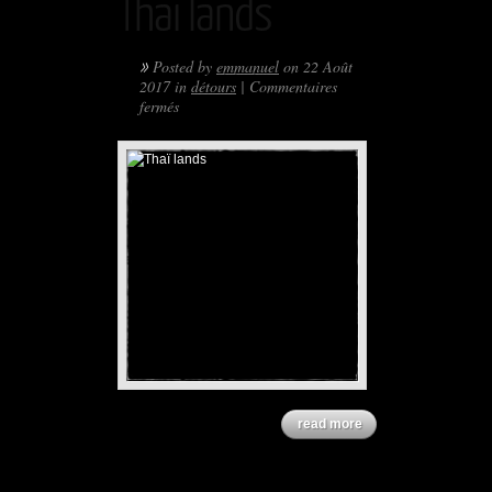
Thaï lands
»
Posted by
emmanuel
on 22 Août
2017 in
détours
|
Commentaires
sur
fermés
Thaï
lands
read more