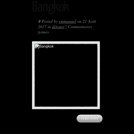
Bangkok
»
Posted by
emmanuel
on 21 Août
2017 in
détours
|
Commentaires
sur
fermés
Bangkok
read more