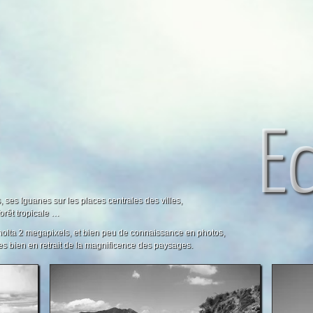
E
, ses Iguanes sur les places centrales des villes,
orêt tropicale …
inolta 2 megapixels, et bien peu de connaissance en photos,
s bien en retrait de la magnificence des paysages.