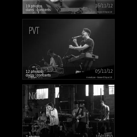
16/11/12
19 photos
dans : concerts
PVT
05/11/12
12 photos
dans : concerts
NiCad
10/07/10