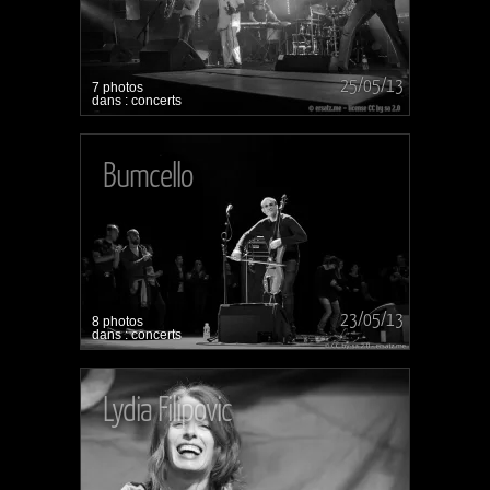
25/05/13
7 photos
dans : concerts
Bumcello
23/05/13
8 photos
dans : concerts
Lydia Filipovic