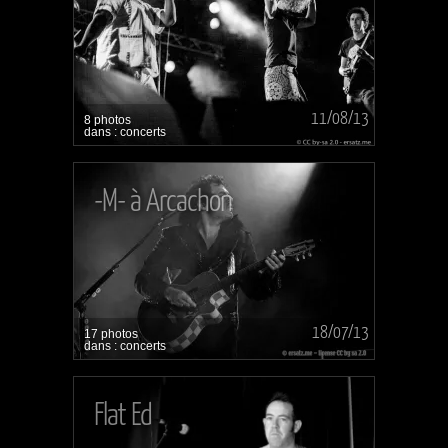
11/08/13
8 photos
dans : concerts
-M- à Arcachon
18/07/13
17 photos
dans : concerts
Flat Ed