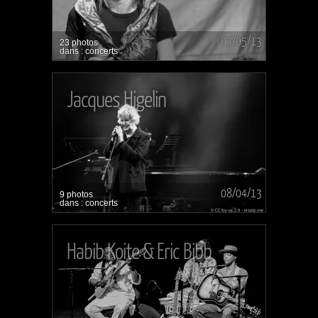
03/05/13
23 photos
dans : concerts
Jacques Higelin
08/04/13
9 photos
dans : concerts
Habib Koite & Eric Bibb