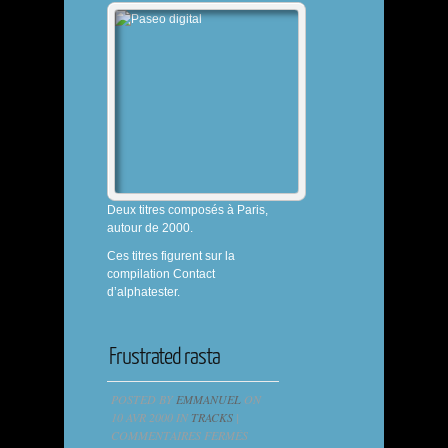
DIGITAL
Deux titres composés à Paris,
autour de 2000.
Ces titres figurent sur la
compilation
Contact
d’alphatester.
Frustrated rasta
POSTED BY
EMMANUEL
ON
10 AVR 2000 IN
TRACKS
|
SUR
COMMENTAIRES FERMÉS