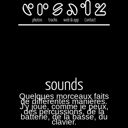
photos
tracks
web & app
Contact
sounds
Quelques morceaux faits
de différentes manières.
J'y joue, comme je peux,
des percussions, de la
batterie, de la basse, du
clavier.