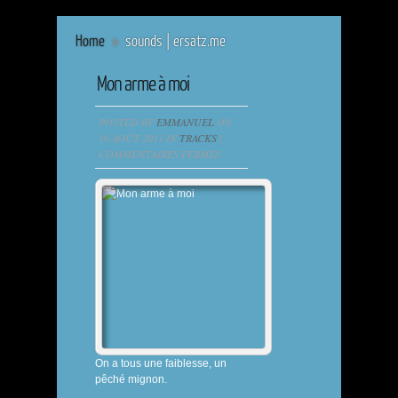
Home
»
sounds | ersatz.me
Mon arme à moi
POSTED BY
EMMANUEL
ON
16 AOÛT 2011 IN
TRACKS
|
SUR
COMMENTAIRES FERMÉS
MON
ARME
À
MOI
On a tous une faiblesse, un
pêché mignon.