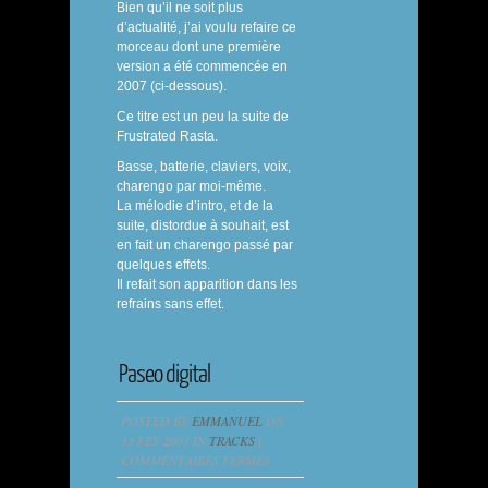
Bien qu’il ne soit plus
d’actualité, j’ai voulu refaire ce
morceau dont une première
version a été commencée en
2007 (ci-dessous).
Ce titre est un peu la suite de
Frustrated Rasta.
Basse, batterie, claviers, voix,
charengo par moi-même.
La mélodie d’intro, et de la
suite, distordue à souhait, est
en fait un charengo passé par
quelques effets.
Il refait son apparition dans les
refrains sans effet.
Paseo digital
POSTED BY
EMMANUEL
ON
13 FÉV 2001 IN
TRACKS
|
SUR
COMMENTAIRES FERMÉS
PASEO