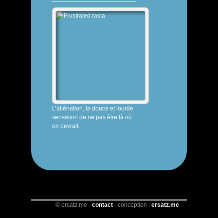
FRUSTRATED
RASTA
L’aliénation, la douce et lourde
sensation de ne pas être là où
on devrait.
© ersatz.me -
contact
- conception :
ersatz.me